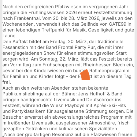
Nach den erfolgreichen Pfalzwiesen im vergangenen Jahr
bringen die Frühlingswiesen 2026 erneut Festzeltstimmung
nach Frankenthal. Vom 20. bis 28. März 2026, jeweils an den
Wochenenden, verwandelt sich das Gelände von GATE99 in
einen lebendigen Treffpunkt für Musik, Geselligkeit und gute
Laune.
Den Auftakt bildet am Freitag, 20. März, der traditionelle
Fassanstich mit der Band Frontal Party Pur, die mit ihrer
energiegeladenen Show für einen stimmungsvollen Start
sorgen wird. Am Sonntag, 22. März, lädt das Festzelt bereits
am Vormittag zum Frühschoppen mit Rheinhessen Blech ein,
bevor bei den Kinderwiesen ein buntes Rahmenprogramm
für Familien und Kinder folgt – der Eintritt ist an diesem Tag
frei.
Auch an den weiteren Abenden stehen bekannte
Publikumslieblinge auf der Bühne: Jens Huthoff & Band
bringen handgemachte Livemusik und Deutschrock ins
Festzelt, während die Wiesn Playboys mit Après-Ski-Hits
und Partyklassikern für ausgelassene Stimmung sorgen. Die
Besucher erwartet ein abwechslungsreiches Programm mit
mitreißender Livemusik, ausgelassener Atmosphäre, frisch
gezapften Getränken und kulinarischen Spezialitäten.
„Nach der großartigen Resonanz auf die Pfalzwiesen freuen