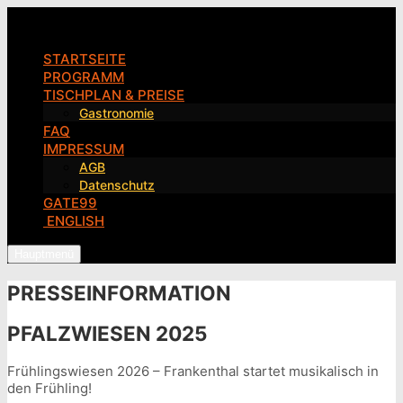
Pfalzwiesen
STARTSEITE
PROGRAMM
TISCHPLAN & PREISE
Gastronomie
FAQ
IMPRESSUM
AGB
Datenschutz
GATE99
ENGLISH
Hauptmenü
PRESSEINFORMATION
PFALZWIESEN 2025​
Frühlingswiesen 2026 – Frankenthal startet musikalisch in
den Frühling!