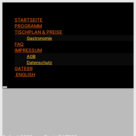
Pfalzwiesen
STARTSEITE
PROGRAMM
TISCHPLAN & PREISE
Gastronomie
FAQ
IMPRESSUM
AGB
Datenschutz
GATE99
ENGLISH
Hauptmenü