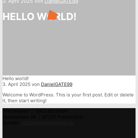
3. April 2025
von
DanielGATE99
HELLO WORLD!
Hello world!
3. April 2025
von
DanielGATE99
Welcome to WordPress. This is your first post. Edit or delete
it, then start writing!
Pfalzwiesen | GATE99 GmbH
Mahlastraße 96 | 67227 Frankenthal
Kontakt:
pfalzwiesen@gate99.de